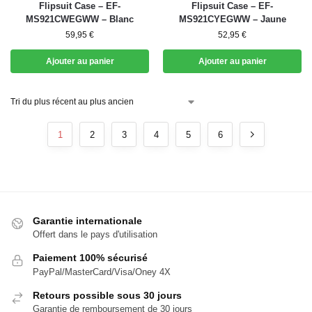
Flipsuit Case – EF-
Flipsuit Case – EF-
MS921CWEGWW – Blanc
MS921CYEGWW – Jaune
59,95
€
52,95
€
Ajouter au panier
Ajouter au panier
1
2
3
4
5
6
Garantie internationale
Offert dans le pays d'utilisation
Paiement 100% sécurisé
PayPal/MasterCard/Visa/Oney 4X
Retours possible sous 30 jours
Garantie de remboursement de 30 jours