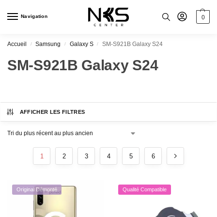
Navigation
0
Accueil
Samsung
Galaxy S
SM-S921B Galaxy S24
/
/
/
SM-S921B Galaxy S24
AFFICHER LES FILTRES
1
2
3
4
5
6
Original Démonté
Qualité Compatible