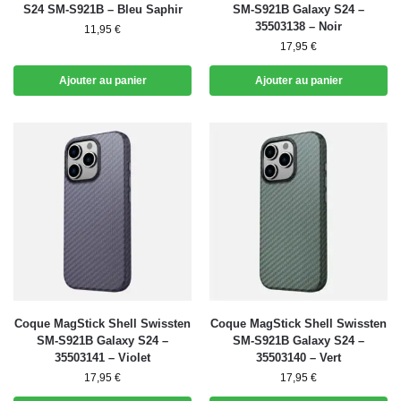
S24 SM-S921B – Bleu Saphir
SM-S921B Galaxy S24 –
35503138 – Noir
11,95
€
17,95
€
Ajouter au panier
Ajouter au panier
Coque MagStick Shell Swissten
Coque MagStick Shell Swissten
SM-S921B Galaxy S24 –
SM-S921B Galaxy S24 –
35503141 – Violet
35503140 – Vert
17,95
€
17,95
€