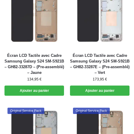
Écran LCD Tactile avec Cadre
Écran LCD Tactile avec Cadre
Samsung Galaxy S24 SM-S921B
Samsung Galaxy S24 SM-S921B
– GH82-33287D – (Pre-assemblé)
– GH82-33287E – (Pre-assemblé)
– Jaune
– Vert
134,95
€
173,95
€
Ajouter au panier
Ajouter au panier
Original Service Pack
Original Service Pack