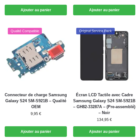
Ajouter au panier
Ajouter au panier
Qualité Compatible
Original Service Pack
Connecteur de charge Samsung
Écran LCD Tactile avec Cadre
Galaxy S24 SM-S921B – Qualité
Samsung Galaxy S24 SM-S921B
OEM
– GH82-33287A – (Pre-assemblé)
– Noir
9,95
€
134,95
€
Ajouter au panier
Ajouter au panier