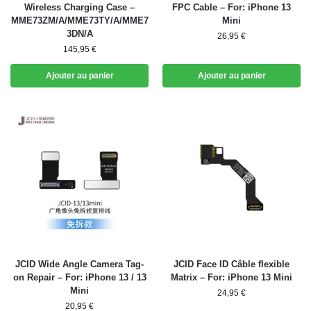
Wireless Charging Case –
FPC Cable – For: iPhone 13
MME73ZM/A/MME73TY/A/MME7
Mini
3DN/A
26,95
€
145,95
€
Ajouter au panier
Ajouter au panier
JCID Wide Angle Camera Tag-
JCID Face ID Câble flexible
on Repair – For: iPhone 13 / 13
Matrix – For: iPhone 13 Mini
Mini
24,95
€
20,95
€