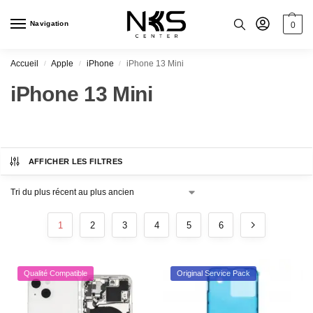
Navigation
0
Accueil
Apple
iPhone
iPhone 13 Mini
/
/
/
iPhone 13 Mini
AFFICHER LES FILTRES
1
2
3
4
5
6
Qualité Compatible
Original Service Pack