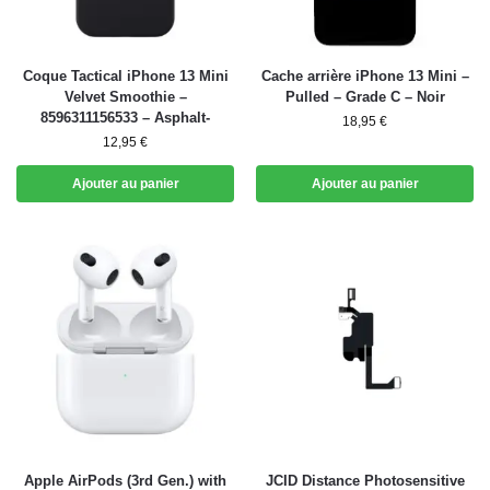
Coque Tactical iPhone 13 Mini
Cache arrière iPhone 13 Mini –
Velvet Smoothie –
Pulled – Grade C – Noir
8596311156533 – Asphalt-
18,95
€
12,95
€
Ajouter au panier
Ajouter au panier
Apple AirPods (3rd Gen.) with
JCID Distance Photosensitive