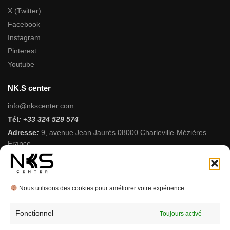
X (Twitter)
Facebook
Instagram
Pinterest
Youtube
NK.S center
info@nkscenter.com
Tél
:
+
33 324 529 574
Adresse
:
9, avenue Jean Jaurès 08000 Charleville-Mézières
France
Horaires
:
Du Mardi au Samedi 9h 12h-14h 19h
SARL Smartdevice MCNK
Siret: 95370372500010
Nous utilisons des cookies pour améliorer votre expérience.
RCS: Sedan08
TVA: FR60953703725
Fonctionnel
Toujours activé