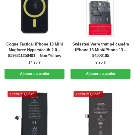
Coque Tactical iPhone 13 Mini
Swissten Verre trempé caméra
Magforce Hyperstealth 2.0 –
iPhone 13 Mini/iPhone 13 –
8596311250491 – Noir/Yellow
94500105
14,95
€
9,95
€
Ajouter au panier
Ajouter au panier
Premium Qualité
Premium Qualité