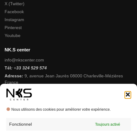
X (Twitter)
Facebook
Instagram
Pinterest
Youtube
NK.S center
info@nkscenter.com
Tél
:
+
33 324 529 574
Adresse
:
9, avenue Jean Jaurès 08000 Charleville-Mézières
France
Horaires
:
Du Mardi au Samedi 9h 12h-14h 19h
SARL Smartdevice MCNK
Siret: 95370372500010
Nous utilisons des cookies pour améliorer votre expérience.
RCS: Sedan08
TVA: FR60953703725
Fonctionnel
Toujours activé