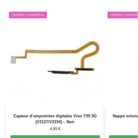
Qualité Compatible
Qualité Compati
Capteur d’empreintes digitales Vivo Y55 5G
Nappe volum
(V2127/V2154) – Noir
4,95
€