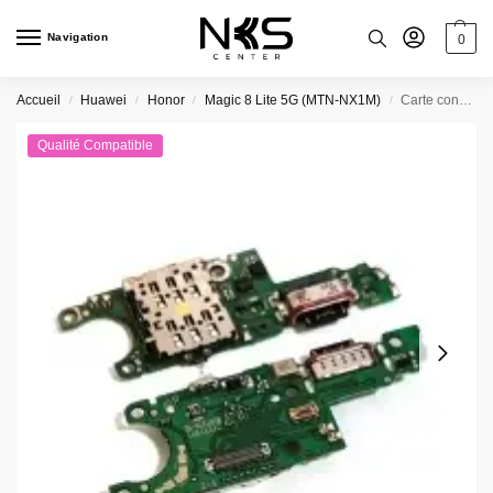
Navigation
0
Accueil
Huawei
Honor
Magic 8 Lite 5G (MTN-NX1M)
Carte connecteur de charge Huawei Honor Magic 8 Lite 5G (MTN-NX1M)
/
/
/
/
Qualité Compatible