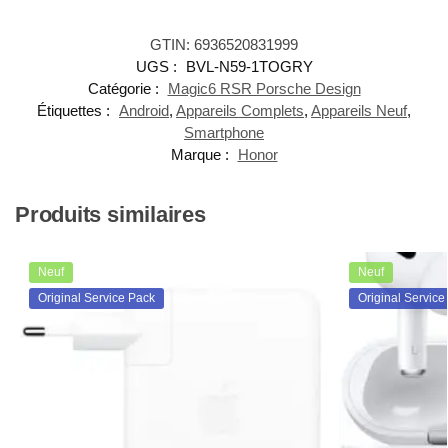
GTIN: 6936520831999
UGS :
BVL-N59-1TOGRY
Catégorie :
Magic6 RSR Porsche Design
Étiquettes :
Android
,
Appareils Complets
,
Appareils Neuf
,
Smartphone
Marque :
Honor
Produits similaires
Neuf
Neuf
Original Service Pack
Original Service