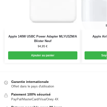
Apple 140W USBC Power Adapter MLYU3ZM/A
Apple Air
Blister Neuf
94,95
€
Ajouter au panier
Soye
Garantie internationale
Offert dans le pays d'utilisation
Paiement 100% sécurisé
PayPal/MasterCard/Visa/Oney 4X