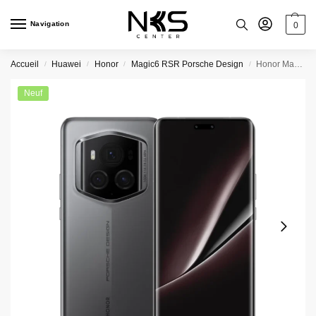
Navigation
0
Accueil
Huawei
Honor
Magic6 RSR Porsche Design
Honor Magic 6 RSR Porsche Design 24Go/1To Gris
/
/
/
/
Neuf