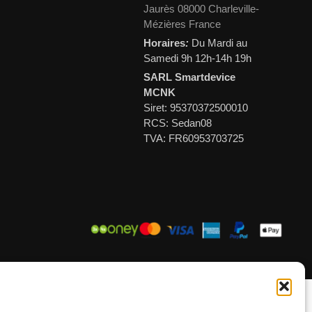
Jaurès 08000 Charleville-
Mézières France
Horaires
:
Du Mardi au
Samedi 9h 12h-14h 19h
SARL Smartdevice
MCNK
Siret: 95370372500010
RCS: Sedan08
TVA: FR60953703725