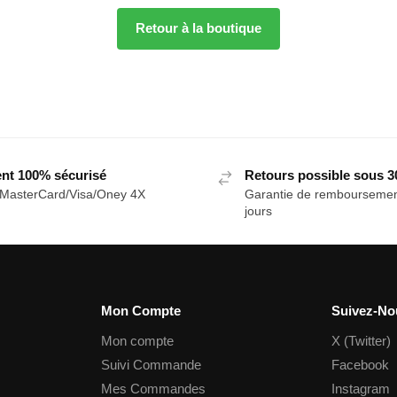
Retour à la boutique
nt 100% sécurisé
Retours possible sous 3
/MasterCard/Visa/Oney 4X
Garantie de remboursemen
jours
Mon Compte
Suivez-No
Mon compte
X (Twitter)
Suivi Commande
Facebook
Mes Commandes
Instagram